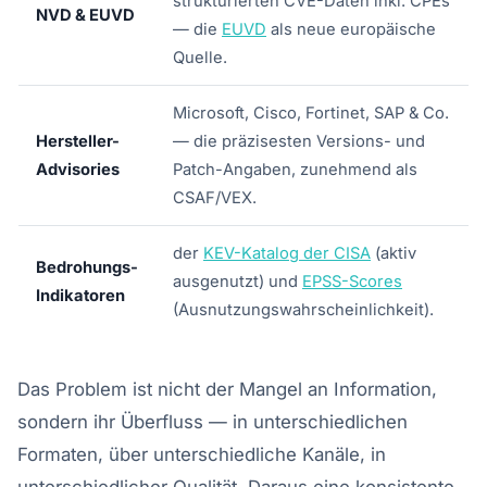
strukturierten CVE-Daten inkl. CPEs
NVD & EUVD
— die
EUVD
als neue europäische
Quelle.
Microsoft, Cisco, Fortinet, SAP & Co.
Hersteller-
— die präzisesten Versions- und
Advisories
Patch-Angaben, zunehmend als
CSAF/VEX.
der
KEV-Katalog der CISA
(aktiv
Bedrohungs-
ausgenutzt) und
EPSS-Scores
Indikatoren
(Ausnutzungswahrscheinlichkeit).
Das Problem ist nicht der Mangel an Information,
sondern ihr Überfluss — in unterschiedlichen
Formaten, über unterschiedliche Kanäle, in
unterschiedlicher Qualität. Daraus eine konsistente,