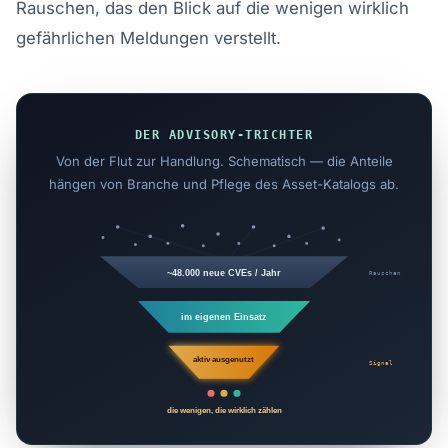
Rauschen, das den Blick auf die wenigen wirklich
gefährlichen Meldungen verstellt.
DER ADVISORY-TRICHTER
Von der Flut zur Handlung. Schematisch — die Anteile
hängen von Branche und Pflege des Asset-Katalogs ab.
~48.000 neue CVEs / Jahr
Rauschen
im eigenen Einsatz
aktiv ausgenutzt
Signal
die wenigen, die wirklich zählen