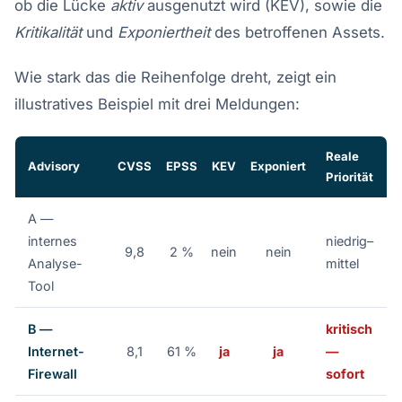
ob die Lücke
aktiv
ausgenutzt wird (KEV), sowie die
Kritikalität
und
Exponiertheit
des betroffenen Assets.
Wie stark das die Reihenfolge dreht, zeigt ein
illustratives Beispiel mit drei Meldungen:
Reale
Advisory
CVSS
EPSS
KEV
Exponiert
Priorität
A —
internes
niedrig–
9,8
2 %
nein
nein
Analyse-
mittel
Tool
B —
kritisch
Internet-
8,1
61 %
ja
ja
—
Firewall
sofort