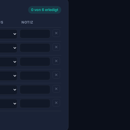
0 von 6 erledigt
US
NOTIZ
✕
✕
✕
✕
✕
✕