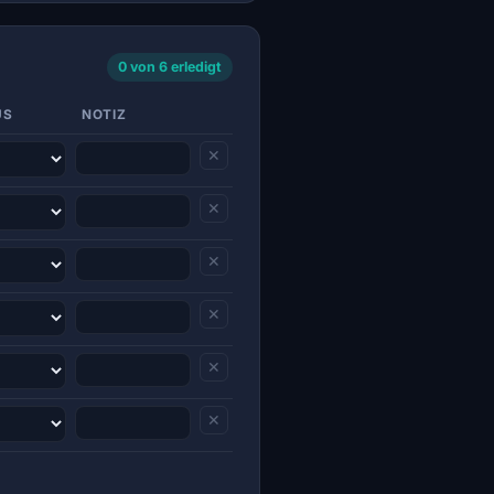
0 von 6 erledigt
US
NOTIZ
✕
✕
✕
✕
✕
✕